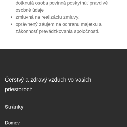
dotknutá osoba povinná poskytnúť pravdivé
osobné údaje
zmluvná na realizáciu zmluvy,
oprávnený záujem na ochranu majetku a
zákonnosť prevádzkovania spoločnosti.
Čerstvý a zdravý vzduch vo vašich
priestoroch.
Stránky
Domov